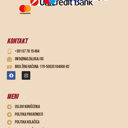
KONTAKT
+381 67 78 19 484
info@naszalogaj.rs
Broj žiro računa: 170-50035104000-82
MENI
Uslovi korišćenja
Politika privatnosti
Politika kolačića