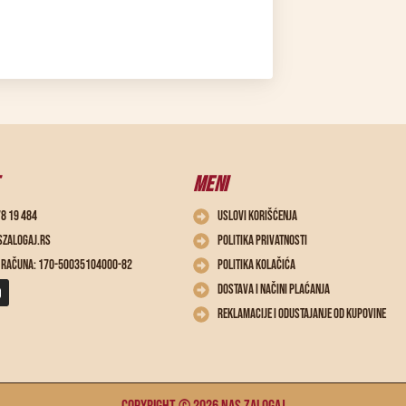
MENI
78 19 484
Uslovi korišćenja
zalogaj.rs
Politika privatnosti
o računa: 170-50035104000-82
Politika kolačića
Dostava i načini plaćanja
Reklamacije i odustajanje od kupovine