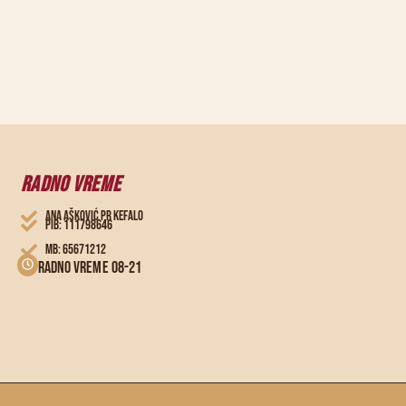
RADNO VREME
ANA AŠKOVIĆ PR KEFALO
PIB: 111798646
MB: 65671212
Radno vreme 08-21