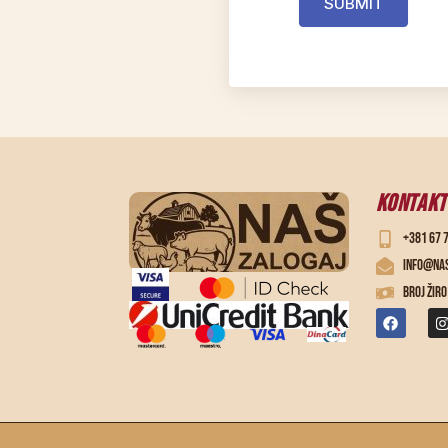
SUBMIT
KONTAKT
+381 67 
info@nas
Broj žir