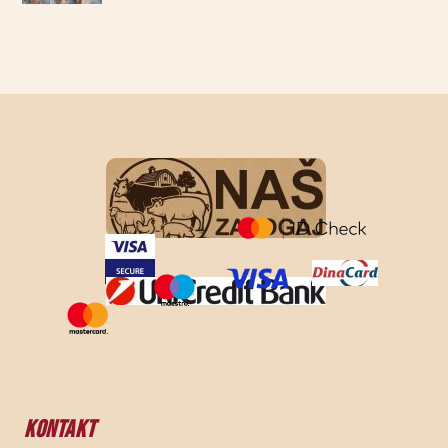
d
5
KONTAKT