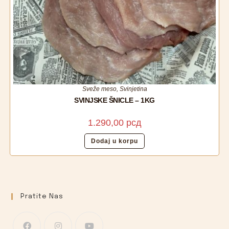
Sveže meso
,
Svinjetina
SVINJSKE ŠNICLE – 1KG
1.290,00
рсд
Dodaj u korpu
Pratite Nas