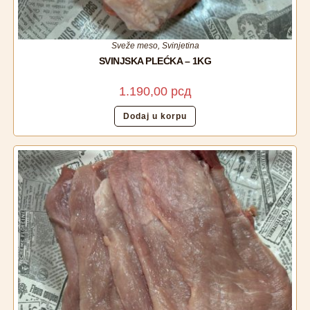
Sveže meso
,
Svinjetina
SVINJSKA PLEĆKA – 1KG
1.190,00
рсд
Dodaj u korpu