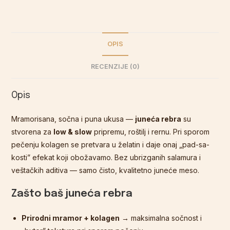
OPIS
RECENZIJE (0)
Opis
Mramorisana, sočna i puna ukusa —
juneća rebra
su
stvorena za
low & slow
pripremu, roštilj i rernu. Pri sporom
pečenju kolagen se pretvara u želatin i daje onaj „pad-sa-
kosti” efekat koji obožavamo. Bez ubrizganih salamura i
veštačkih aditiva — samo čisto, kvalitetno juneće meso.
Zašto baš juneća rebra
Prirodni mramor + kolagen
→ maksimalna sočnost i