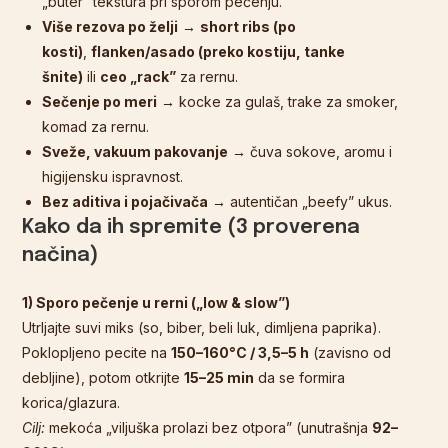
„buter” tekstura pri sporom pečenju.
Više rezova po želji
→
short ribs (po
kosti)
,
flanken/asado (preko kostiju, tanke
šnite)
ili
ceo „rack”
za rernu.
Sečenje po meri
→ kocke za gulaš, trake za smoker,
komad za rernu.
Sveže, vakuum pakovanje
→ čuva sokove, aromu i
higijensku ispravnost.
Bez aditiva i pojačivača
→ autentičan „beefy” ukus.
Kako da ih spremite (3 proverena
načina)
1) Sporo pečenje u rerni („low & slow”)
Utrljajte suvi miks (so, biber, beli luk, dimljena paprika).
Poklopljeno pecite na
150–160°C / 3,5–5 h
(zavisno od
debljine), potom otkrijte
15–25 min
da se formira
korica/glazura.
Cilj:
mekoća „viljuška prolazi bez otpora” (unutrašnja
92–