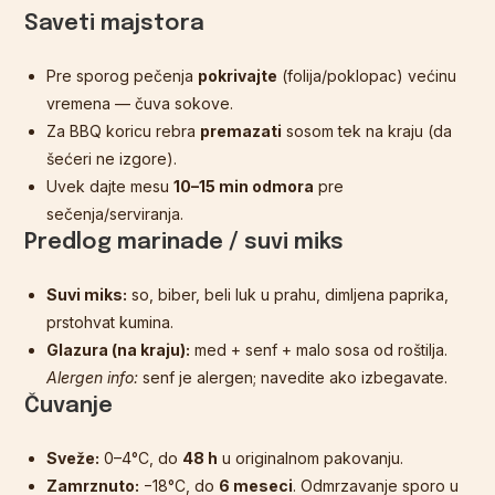
Saveti majstora
Pre sporog pečenja
pokrivajte
(folija/poklopac) većinu
vremena — čuva sokove.
Za BBQ koricu rebra
premazati
sosom tek na kraju (da
šećeri ne izgore).
Uvek dajte mesu
10–15 min odmora
pre
sečenja/serviranja.
Predlog marinade / suvi miks
Suvi miks:
so, biber, beli luk u prahu, dimljena paprika,
prstohvat kumina.
Glazura (na kraju):
med + senf + malo sosa od roštilja.
Alergen info:
senf je alergen; navedite ako izbegavate.
Čuvanje
Sveže:
0–4°C, do
48 h
u originalnom pakovanju.
Zamrznuto:
−18°C, do
6 meseci
. Odmrzavanje sporo u