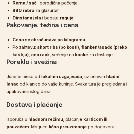
Rerna / sač
i porodična pečenja
BBQ rebra
sa glazurom
Dinstana jela
i bogate
raguje
Pakovanje, težina i cena
Cena se obračunava po kilogramu.
Po zahtevu:
short ribs (po kosti)
,
flanken/asado (preko
kostiju)
,
ceo rack
, sečenje na
kocke
za dinstanje.
Poreklo i svežina
Juneće meso od
lokalnih uzgajivača
, uz očuvan
hladni
lanac
od klanice do vaše kuhinje. Svaka tura je pregledana i
upakovana istog dana.
Dostava i plaćanje
Isporuka u
hladnom režimu
, plaćanje
karticom ili
pouzećem
. Moguće
lično preuzimanje
po dogovoru.