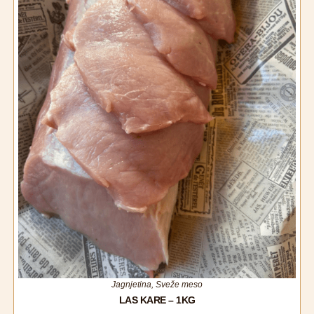
Jagnjetina
,
Sveže meso
LAS KARE – 1KG