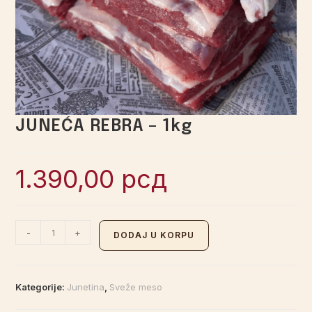
JUNEĆA REBRA – 1kg
1.390,00
рсд
-
+
DODAJ U KORPU
Kategorije:
Junetina
,
Sveže meso