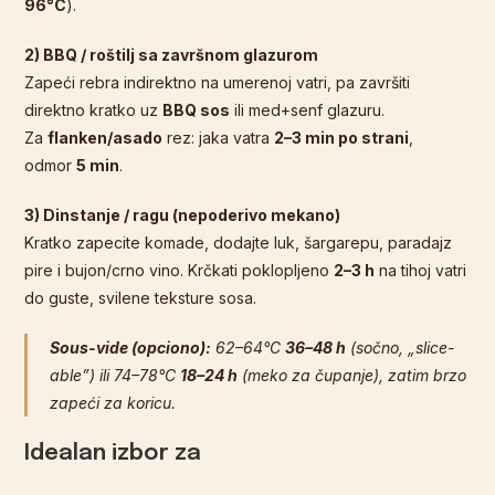
96°C
).
2) BBQ / roštilj sa završnom glazurom
Zapeći rebra indirektno na umerenoj vatri, pa završiti
direktno kratko uz
BBQ sos
ili med+senf glazuru.
Za
flanken/asado
rez: jaka vatra
2–3 min po strani
,
odmor
5 min
.
3) Dinstanje / ragu (nepoderivo mekano)
Kratko zapecite komade, dodajte luk, šargarepu, paradajz
pire i bujon/crno vino. Krčkati poklopljeno
2–3 h
na tihoj vatri
do guste, svilene teksture sosa.
Sous-vide (opciono):
62–64°C
36–48 h
(sočno, „slice-
able”) ili 74–78°C
18–24 h
(meko za čupanje), zatim brzo
zapeći za koricu.
Idealan izbor za