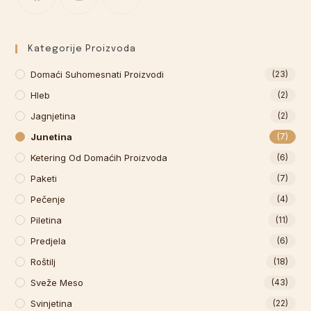
Kategorije Proizvoda
Domaći Suhomesnati Proizvodi
(23)
Hleb
(2)
Jagnjetina
(2)
Junetina
(7)
Ketering Od Domaćih Proizvoda
(6)
Paketi
(7)
Pečenje
(4)
Piletina
(11)
Predjela
(6)
Roštilj
(18)
Sveže Meso
(43)
Svinjetina
(22)