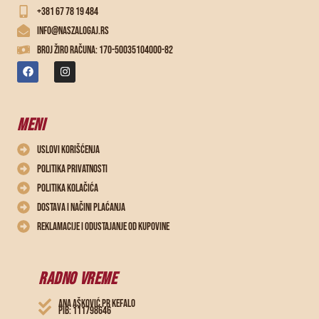
+381 67 78 19 484
info@naszalogaj.rs
Broj žiro računa: 170-50035104000-82
MENI
Uslovi korišćenja
Politika privatnosti
Politika kolačića
Dostava i načini plaćanja
Reklamacije i odustajanje od kupovine
RADNO VREME
ANA AŠKOVIĆ PR KEFALO
PIB: 111798646