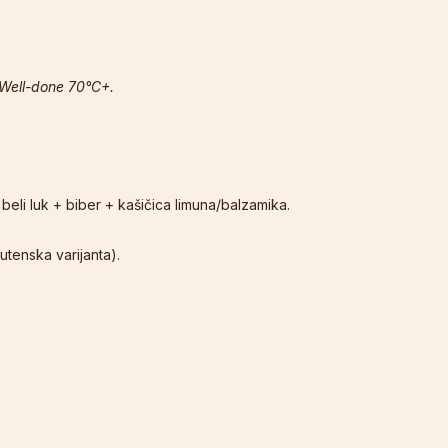
 Well-done 70°C+.
+ beli luk + biber + kašičica limuna/balzamika.
utenska varijanta).