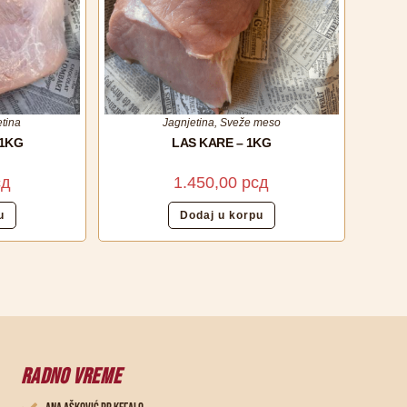
etina
Jagnjetina
,
Sveže meso
 1KG
LAS KARE – 1KG
сд
1.450,00
рсд
u
Dodaj u korpu
RADNO VREME