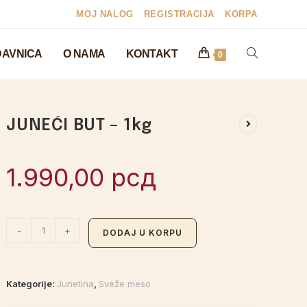
MOJ NALOG
REGISTRACIJA
KORPA
AVNICA
O NAMA
KONTAKT
0
JUNEĆI BUT – 1kg
1.990,00
рсд
-
+
DODAJ U KORPU
Kategorije:
Junetina
,
Sveže meso