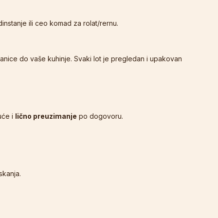
instanje ili ceo komad za rolat/rernu.
anice do vaše kuhinje. Svaki lot je pregledan i upakovan
uće i
lično preuzimanje
po dogovoru.
skanja.