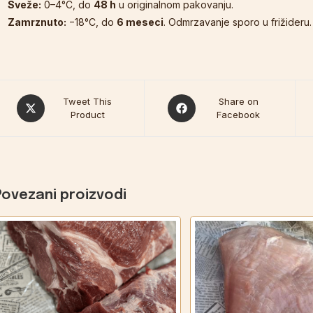
Sveže:
0–4°C, do
48 h
u originalnom pakovanju.
Zamrznuto:
−18°C, do
6 meseci
. Odmrzavanje sporo u frižideru.
Tweet This
Share on
Product
Facebook
Povezani proizvodi