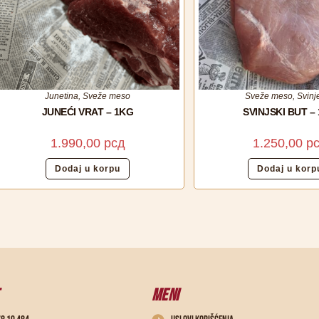
Junetina
,
Sveže meso
Sveže meso
,
Svinj
JUNEĆI VRAT – 1KG
SVINJSKI BUT –
1.990,00
рсд
1.250,00
р
Dodaj u korpu
Dodaj u korp
MENI