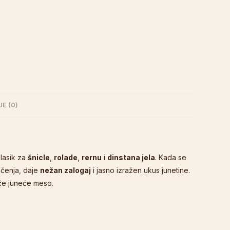
E (0)
lasik za
šnicle
,
rolade
,
rernu
i
dinstana jela
. Kada se
ečenja, daje
nežan zalogaj
i jasno izražen ukus junetine.
aće juneće meso.