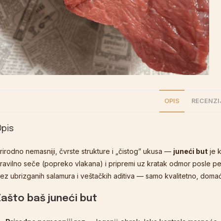
OPIS
RECENZIJ
Opis
rirodno nemasniji, čvrste strukture i „čistog” ukusa —
juneći but
je k
ravilno seče (popreko vlakana) i pripremi uz kratak odmor posle p
ez ubrizganih salamura i veštačkih aditiva — samo kvalitetno, dom
Zašto baš juneći but