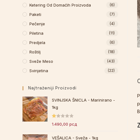
Ketering Od Domaćih Proizvoda
(6)
Paketi
(7)
Pečenje
(4)
Piletina
(11)
Predjela
(6)
Roštilj
(18)
Sveže Meso
(43)
Svinjetina
(22)
Najtraženiji Proizvodi
P
SVINJSKA ŠNICLA - Marinirano -
p
1kg
B
O
1.490,00
рсд
ce
nj
VEŠALICA - Sveža - 1kg