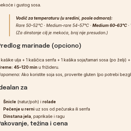
ekoće i gustog sosa.
Vodič za temperaturu (u sredini, posle odmora):
Rare 50–52°C · Medium-rare 54–57°C ·
Medium 60–63°C
·
(Za dinstanje cilj je mekoća, broj nije presudan.)
Predlog marinade (opciono)
 kašike ulja + 1 kašičica senfa + 1 kašika soja/tamari sosa (po želji) 
reme:
45–120 min
u frižideru.
apomena:
Ako koristite soja sos, proverite gluten (po potrebi bezgl
Idealan za
Šnicle
(natur/poh) i
rolade
Pečenje u rerni
uz sos od pečuraka ili senfa
Dinstana jela
, paprikaše i ragu
Pakovanje, težina i cena