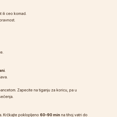
t ili ceo komad.
pravnost.
te.
ani
.
šava.
 pancetom. Zapecite na tiganju za koricu, pa u
sečenja.
a. Krčkajte poklopljeno
60–90 min
na tihoj vatri do