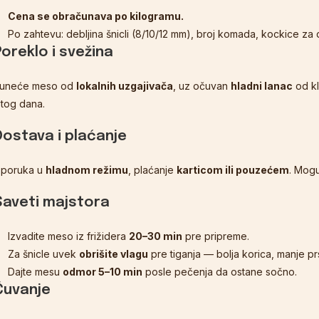
Cena se obračunava po kilogramu.
Po zahtevu: debljina šnicli (8/10/12 mm), broj komada, kockice za d
Poreklo i svežina
uneće meso od
lokalnih uzgajivača
, uz očuvan
hladni lanac
od kl
stog dana.
Dostava i plaćanje
sporuka u
hladnom režimu
, plaćanje
karticom ili pouzećem
. Mog
Saveti majstora
Izvadite meso iz frižidera
20–30 min
pre pripreme.
Za šnicle uvek
obrišite vlagu
pre tiganja — bolja korica, manje pr
Dajte mesu
odmor 5–10 min
posle pečenja da ostane sočno.
Čuvanje