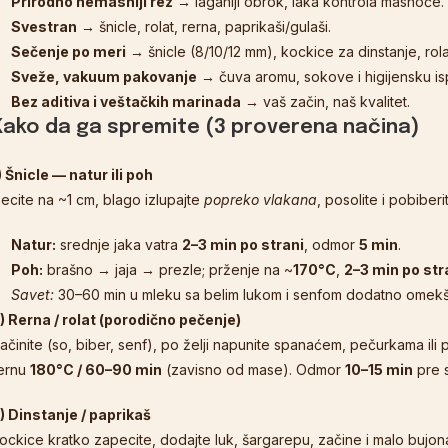
Prirodno nemasniji rez
→ laganiji obrok, laka kontrola masnoće.
Svestran
→ šnicle, rolat, rerna, paprikaši/gulaši.
Sečenje po meri
→ šnicle (8/10/12 mm), kockice za dinstanje, rola
Sveže, vakuum pakovanje
→ čuva aromu, sokove i higijensku is
Bez aditiva i veštačkih marinada
→ vaš začin, naš kvalitet.
Kako da ga spremite (3 proverena načina)
) Šnicle — natur ili poh
secite na ~1 cm, blago izlupajte
popreko vlakana
, posolite i pobiberi
Natur:
srednje jaka vatra
2–3 min po strani
, odmor
5 min
.
Poh:
brašno → jaja → prezle; prženje na ~
170°C
,
2–3 min po str
Savet:
30–60 min u mleku sa belim lukom i senfom dodatno omek
) Rerna / rolat (porodično pečenje)
ačinite (so, biber, senf), po želji napunite spanaćem, pečurkama ili
ernu
180°C / 60–90 min
(zavisno od mase). Odmor
10–15 min
pre 
) Dinstanje / paprikaš
ockice kratko zapecite, dodajte luk, šargarepu, začine i malo bujon