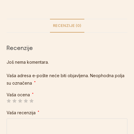
RECENZIJE (0)
Recenzije
Još nema komentara.
Vaša adresa e-pošte neće biti objavljena.
Neophodna polja
su označena
*
Vaša ocena
*
Vaša recenzija
*