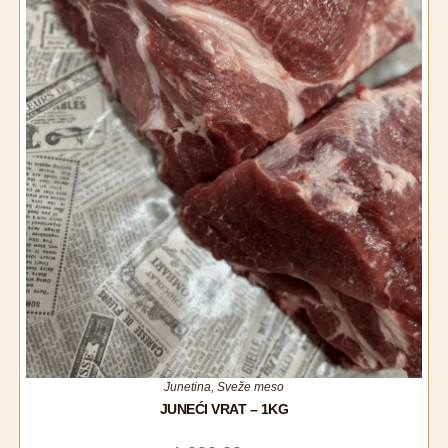
Junetina
,
Sveže meso
JUNEĆI VRAT – 1KG