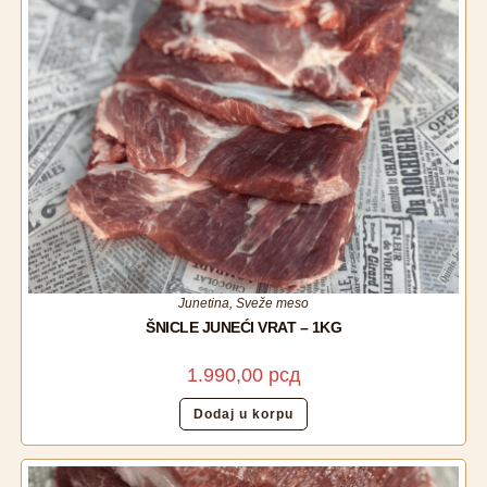
Junetina
,
Sveže meso
ŠNICLE JUNEĆI VRAT – 1KG
1.990,00
рсд
Dodaj u korpu