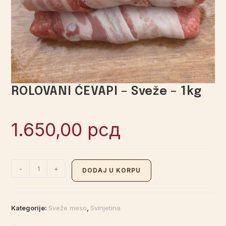
ROLOVANI ĆEVAPI – Sveže – 1kg
1.650,00
рсд
-
+
DODAJ U KORPU
Kategorije:
Sveže meso
,
Svinjetina