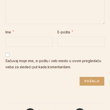
Ime
*
E-pošta
*
Sačuvaj moje ime, e-poštu i veb mesto u ovom pregledaču
veba za sledeći put kada komentarišem.