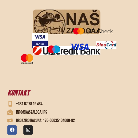
KONTAKT
+381 67 78 19 484
info@naszalogaj.rs
Broj žiro računa: 170-50035104000-82