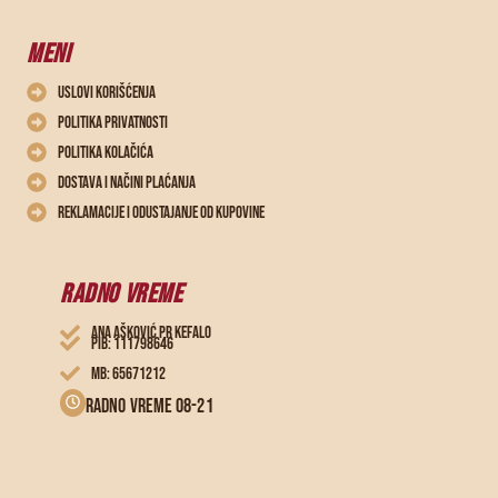
MENI
Uslovi korišćenja
Politika privatnosti
Politika kolačića
Dostava i načini plaćanja
Reklamacije i odustajanje od kupovine
RADNO VREME
ANA AŠKOVIĆ PR KEFALO
PIB: 111798646
MB: 65671212
Radno vreme 08-21