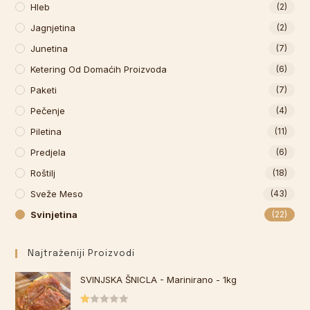
Hleb
(2)
Jagnjetina
(2)
Junetina
(7)
Ketering Od Domaćih Proizvoda
(6)
Paketi
(7)
Pečenje
(4)
Piletina
(11)
Predjela
(6)
Roštilj
(18)
Sveže Meso
(43)
Svinjetina
(22)
Najtraženiji Proizvodi
SVINJSKA ŠNICLA - Marinirano - 1kg