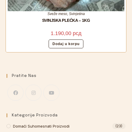
Sveže meso
,
Svinjetina
SVINJSKA PLEĆKA – 1KG
1.190,00
рсд
Dodaj u korpu
Pratite Nas
Kategorije Proizvoda
Domaći Suhomesnati Proizvodi
(23)