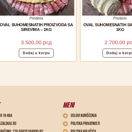
Predjela
Predjela
OVAL SUHOMESNATIH PROIZVODA SA
OVAL SUHOMESNATIH SA
SIREVIMA – 1KG
1KG
3.500,00
рсд
2.700,00
р
Dodaj u korpu
Dodaj u korp
MENI
78 19 484
Uslovi korišćenja
zalogaj.rs
Politika privatnosti
o računa: 170-50035104000-82
Politika kolačića