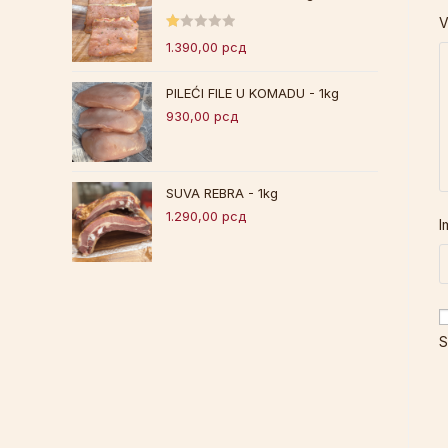
en
V
o
O
1.390,00
рсд
s
ce
a
nj
1.
PILEĆI FILE U KOMADU - 1kg
en
0
930,00
рсд
o
0
s
o
a
d
1.
SUVA REBRA - 1kg
5
0
1.290,00
рсд
I
0
o
d
5
S