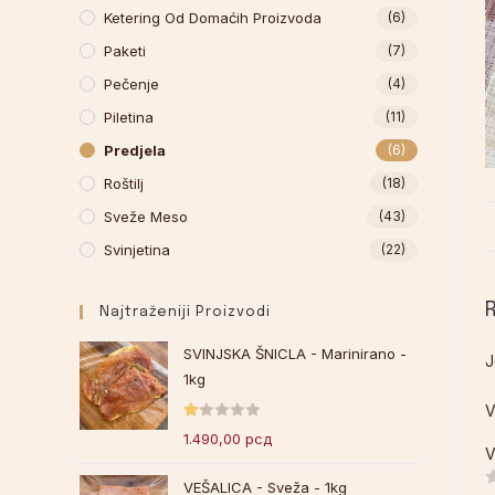
Ketering Od Domaćih Proizvoda
(6)
Paketi
(7)
Pečenje
(4)
Piletina
(11)
Predjela
(6)
Roštilj
(18)
Sveže Meso
(43)
Svinjetina
(22)
Najtraženiji Proizvodi
SVINJSKA ŠNICLA - Marinirano -
J
1kg
V
O
1.490,00
рсд
V
ce
nj
VEŠALICA - Sveža - 1kg