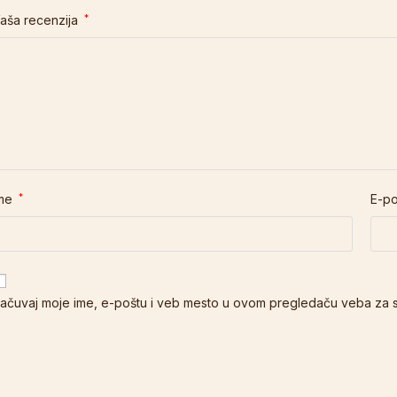
aša recenzija
*
me
*
E-p
ačuvaj moje ime, e-poštu i veb mesto u ovom pregledaču veba za 