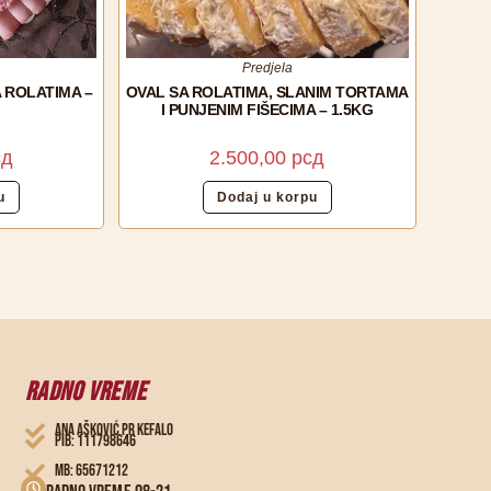
Predjela
 ROLATIMA –
OVAL SA ROLATIMA, SLANIM TORTAMA
I PUNJENIM FIŠECIMA – 1.5KG
сд
2.500,00
рсд
u
Dodaj u korpu
RADNO VREME
ANA AŠKOVIĆ PR KEFALO
PIB: 111798646
MB: 65671212