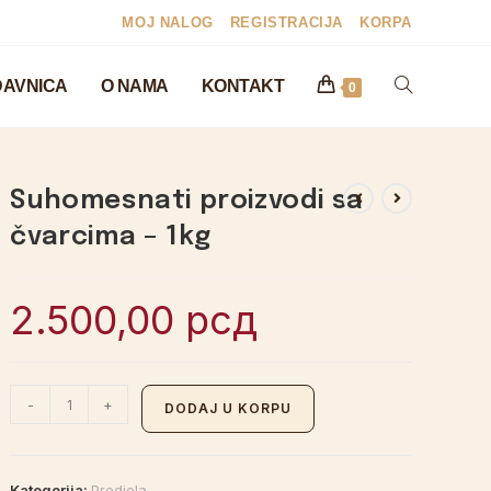
MOJ NALOG
REGISTRACIJA
KORPA
AVNICA
O NAMA
KONTAKT
0
Suhomesnati proizvodi sa
čvarcima – 1kg
2.500,00
рсд
-
+
DODAJ U KORPU
Kategorija:
Predjela