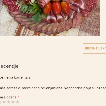
RECENZIJE (0
Recenzije
oš nema komentara.
aša adresa e-pošte neće biti objavljena.
Neophodna polja su ozna
aša ocena
*