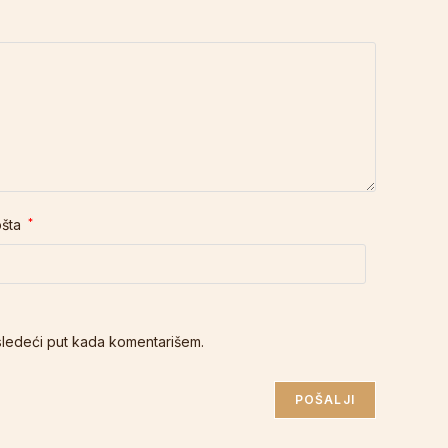
ošta
*
sledeći put kada komentarišem.