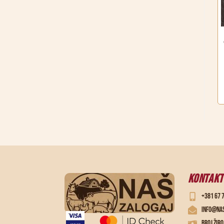
KONTAKT
+381 67 
info@nas
Broj žir