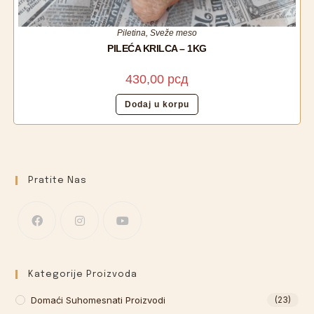
Piletina
,
Sveže meso
PILEĆA KRILCA – 1KG
430,00
рсд
Dodaj u korpu
Pratite Nas
Kategorije Proizvoda
Domaći Suhomesnati Proizvodi
(23)