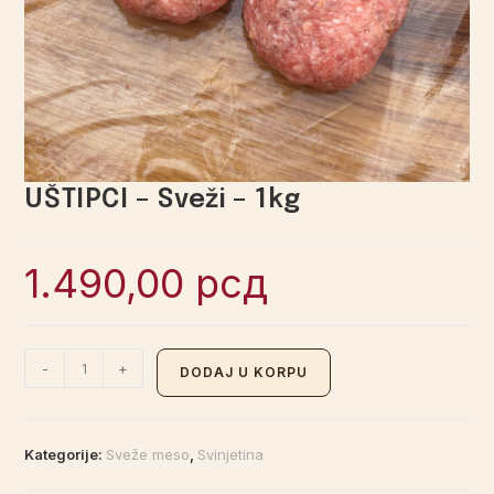
UŠTIPCI – Sveži – 1kg
1.490,00
рсд
-
+
DODAJ U KORPU
Kategorije:
Sveže meso
,
Svinjetina