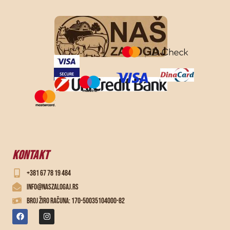
KONTAKT
+381 67 78 19 484
info@naszalogaj.rs
Broj žiro računa: 170-50035104000-82