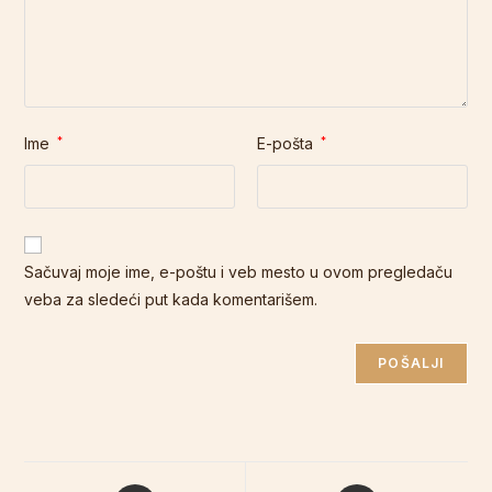
Ime
*
E-pošta
*
Sačuvaj moje ime, e-poštu i veb mesto u ovom pregledaču
veba za sledeći put kada komentarišem.