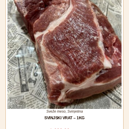
Sveže meso
,
Svinjetina
SVINJSKI VRAT – 1KG