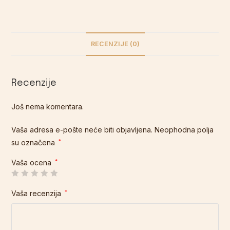
RECENZIJE (0)
Recenzije
Još nema komentara.
Vaša adresa e-pošte neće biti objavljena.
Neophodna polja
su označena
*
Vaša ocena
*
Vaša recenzija
*