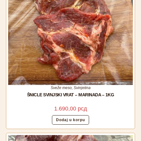
Sveže meso
,
Svinjetina
ŠNICLE SVINJSKI VRAT – MARINADA – 1KG
1.690,00
рсд
Dodaj u korpu