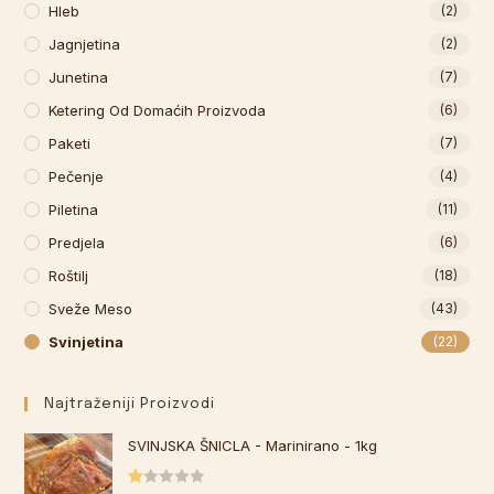
Hleb
(2)
Jagnjetina
(2)
Junetina
(7)
Ketering Od Domaćih Proizvoda
(6)
Paketi
(7)
Pečenje
(4)
Piletina
(11)
Predjela
(6)
Roštilj
(18)
Sveže Meso
(43)
Svinjetina
(22)
Najtraženiji Proizvodi
SVINJSKA ŠNICLA - Marinirano - 1kg