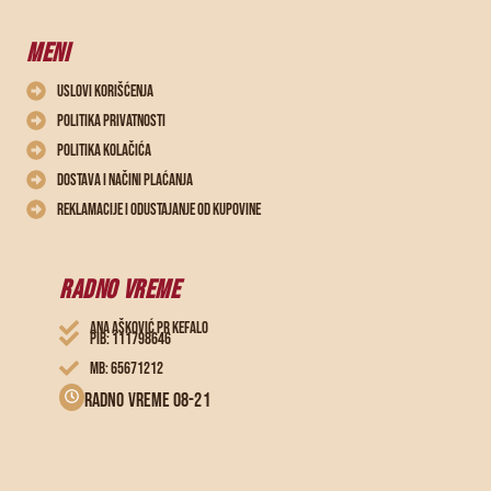
MENI
Uslovi korišćenja
Politika privatnosti
Politika kolačića
Dostava i načini plaćanja
Reklamacije i odustajanje od kupovine
RADNO VREME
ANA AŠKOVIĆ PR KEFALO
PIB: 111798646
MB: 65671212
Radno vreme 08-21