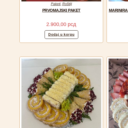
Paketi
,
Roštilj
PRVOMAJSKI PAKET
MARINIRA
2.900,00
рсд
Dodaj u korpu