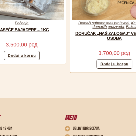
Pečenje
Domaći suhomesnati proizvodi
,
Ke
domaćih proizvoda
,
Paket
ASEĆE BAJADERE – 1KG
DORUČAK „NAŠ ZALOGAJ“ VEL
OSOBA
3.500,00
рсд
3.700,00
рсд
Dodaj u korpu
Dodaj u korpu
MENI
78 19 484
Uslovi korišćenja