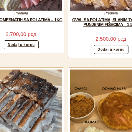
Predjela
Predjela
OMESNATIH SA ROLATIMA – 1KG
OVAL SA ROLATIMA, SLANIM T
PUNJENIM FIŠECIMA – 1.
2.700,00
рсд
2.500,00
рсд
Dodaj u korpu
Dodaj u korpu