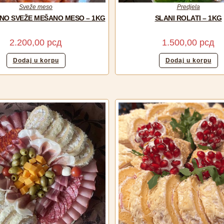
Sveže meso
Predjela
NO SVEŽE MEŠANO MESO – 1KG
SLANI ROLATI – 1KG
2.200,00
рсд
1.500,00
рсд
Dodaj u korpu
Dodaj u korpu