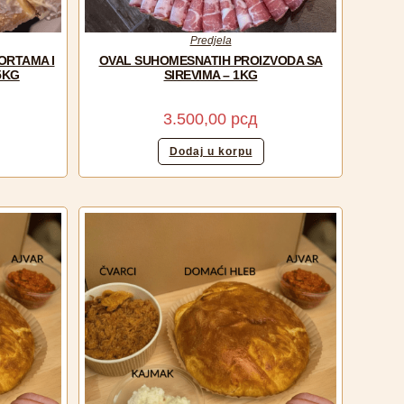
Predjela
ORTAMA I
OVAL SUHOMESNATIH PROIZVODA SA
5KG
SIREVIMA – 1KG
3.500,00
рсд
Dodaj u korpu