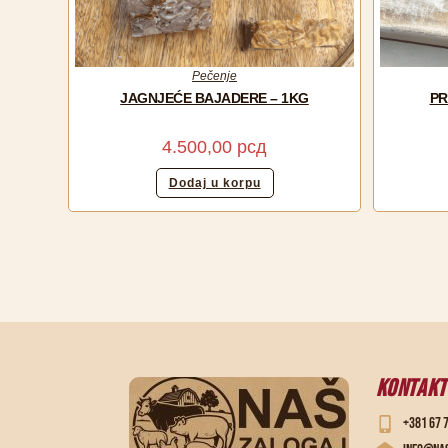
Pečenje
JAGNJEĆE BAJADERE – 1KG
PR
4.500,00
рсд
Dodaj u korpu
KONTAKT
+381 67 