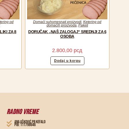
tering od
Domaći suhomesnati proizvodi
,
Ketering od
i
domaćih proizvoda
,
Paketi
IKI ZA 8
DORUČAK „NAŠ ZALOGAJ“ SREDNJI ZA 6
OSOBA
2.800,00
рсд
Dodaj u korpu
RADNO VREME
ANA AŠKOVIĆ PR KEFALO
PIB: 111798646