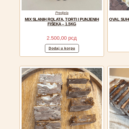
Predjela
MIX SLANIH ROLATA, TORTI I PUNJENIH
OVAL SUH
FIŠEKA – 1.5KG
2.500,00
рсд
Dodaj u korpu