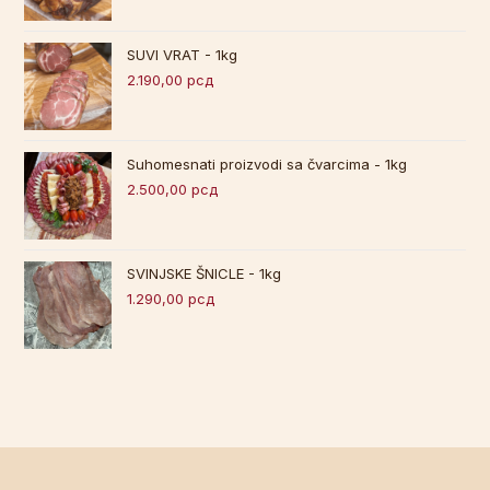
SUVI VRAT - 1kg
2.190,00
рсд
Suhomesnati proizvodi sa čvarcima - 1kg
2.500,00
рсд
SVINJSKE ŠNICLE - 1kg
1.290,00
рсд