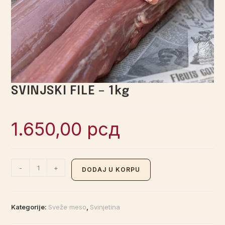
SVINJSKI FILE – 1kg
1.650,00
рсд
-
+
DODAJ U KORPU
Kategorije:
Sveže meso
,
Svinjetina