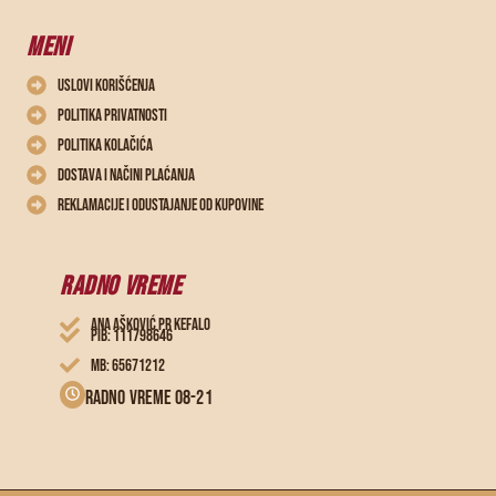
MENI
Uslovi korišćenja
Politika privatnosti
Politika kolačića
Dostava i načini plaćanja
Reklamacije i odustajanje od kupovine
RADNO VREME
ANA AŠKOVIĆ PR KEFALO
PIB: 111798646
MB: 65671212
Radno vreme 08-21