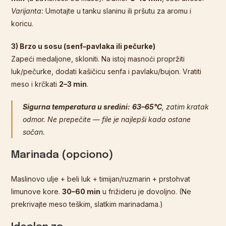
Varijanta:
Umotajte u tanku slaninu ili pršutu za aromu i
koricu.
3) Brzo u sosu (senf–pavlaka ili pečurke)
Zapeći medaljone, skloniti. Na istoj masnoći propržiti
luk/pečurke, dodati kašičicu senfa i pavlaku/bujon. Vratiti
meso i krčkati
2–3 min
.
Sigurna temperatura u sredini:
63–65°C
, zatim kratak
odmor.
Ne prepečite — file je najlepši kada ostane
sočan.
Marinada (opciono)
Maslinovo ulje + beli luk + timijan/ruzmarin + prstohvat
limunove kore.
30–60 min
u frižideru je dovoljno. (Ne
prekrivajte meso teškim, slatkim marinadama.)