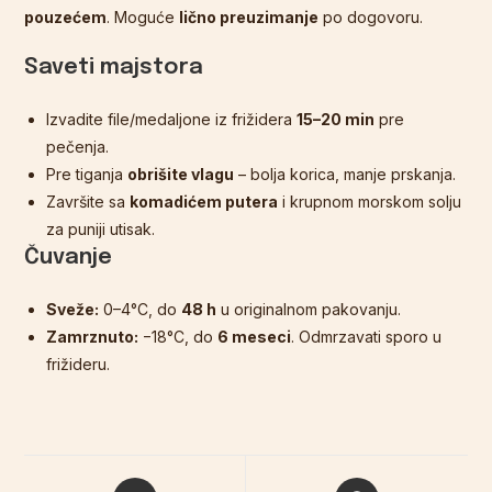
pouzećem
. Moguće
lično preuzimanje
po dogovoru.
Saveti majstora
Izvadite file/medaljone iz frižidera
15–20 min
pre
pečenja.
Pre tiganja
obrišite vlagu
– bolja korica, manje prskanja.
Završite sa
komadićem putera
i krupnom morskom solju
za puniji utisak.
Čuvanje
Sveže:
0–4°C, do
48 h
u originalnom pakovanju.
Zamrznuto:
−18°C, do
6 meseci
. Odmrzavati sporo u
frižideru.