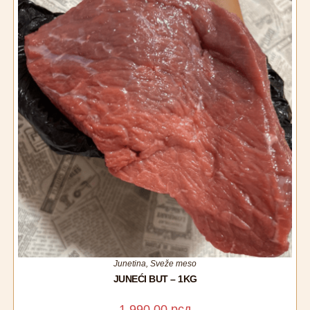
Junetina
,
Sveže meso
JUNEĆI BUT – 1KG
1.990,00
рсд