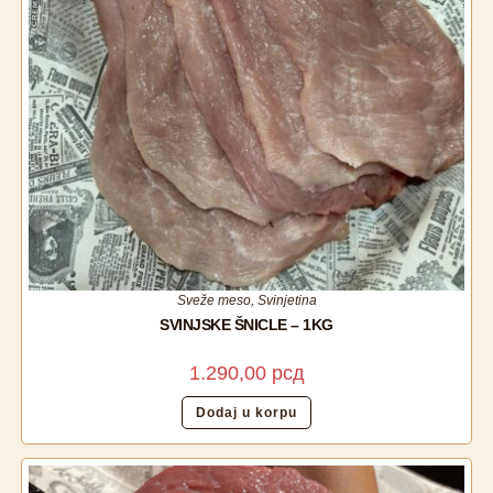
Sveže meso
,
Svinjetina
SVINJSKE ŠNICLE – 1KG
1.290,00
рсд
Dodaj u korpu