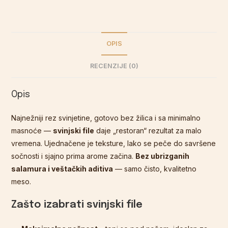
OPIS
RECENZIJE (0)
Opis
Najnežniji rez svinjetine, gotovo bez žilica i sa minimalno
masnoće —
svinjski file
daje „restoran“ rezultat za malo
vremena. Ujednačene je teksture, lako se peče do savršene
sočnosti i sjajno prima arome začina.
Bez ubrizganih
salamura i veštačkih aditiva
— samo čisto, kvalitetno
meso.
Zašto izabrati svinjski file