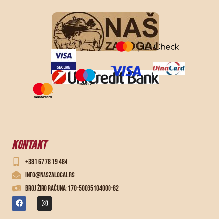
KONTAKT
+381 67 78 19 484
info@naszalogaj.rs
Broj žiro računa: 170-50035104000-82