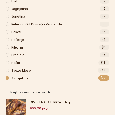
Hleb
(2)
Jagnjetina
(2)
Junetina
(7)
Ketering Od Domaćih Proizvoda
(6)
Paketi
(7)
Pečenje
(4)
Piletina
(11)
Predjela
(6)
Roštilj
(18)
Sveže Meso
(43)
Svinjetina
(22)
Najtraženiji Proizvodi
DIMLJENA BUTKICA - 1kg
900,00
рсд