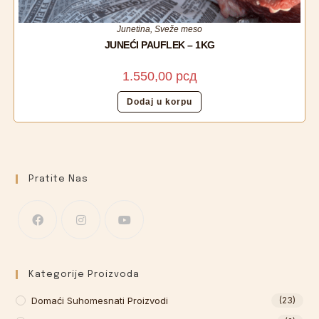
Junetina
,
Sveže meso
JUNEĆI PAUFLEK – 1KG
1.550,00
рсд
Dodaj u korpu
Pratite Nas
Kategorije Proizvoda
Domaći Suhomesnati Proizvodi
(23)