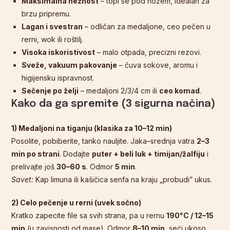
Maksimalna nežnost
– topi se pod nožem, idealan za
brzu pripremu.
Lagan i svestran
– odličan za medaljone, ceo pečen u
rerni, wok ili roštilj.
Visoka iskoristivost
– malo otpada, precizni rezovi.
Sveže, vakuum pakovanje
– čuva sokove, aromu i
higijensku ispravnost.
Sečenje po želji
– medaljoni 2/3/4 cm ili
ceo komad
.
Kako da ga spremite (3 sigurna načina)
1) Medaljoni na tiganju (klasika za 10–12 min)
Posolite, pobiberite, tanko nauljite. Jaka–srednja vatra
2–3
min po strani
. Dodajte
puter + beli luk + timijan/žalfiju
i
prelivajte još
30–60 s
. Odmor
5 min
.
Savet:
Kap limuna ili kašičica senfa na kraju „probudi” ukus.
2) Celo pečenje u rerni (uvek sočno)
Kratko zapecite file sa svih strana, pa u rernu
190°C / 12–15
min
(u zavisnosti od mase). Odmor
8–10 min
, seći ukoso.