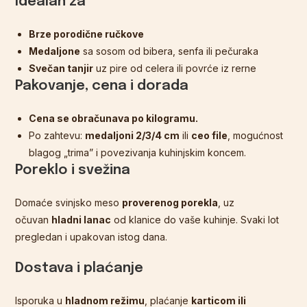
Idealan za
Brze porodične ručkove
Medaljone
sa sosom od bibera, senfa ili pečuraka
Svečan tanjir
uz pire od celera ili povrće iz rerne
Pakovanje, cena i dorada
Cena se obračunava po kilogramu.
Po zahtevu:
medaljoni 2/3/4 cm
ili
ceo file
, mogućnost
blagog „trima” i povezivanja kuhinjskim koncem.
Poreklo i svežina
Domaće svinjsko meso
proverenog porekla
, uz
očuvan
hladni lanac
od klanice do vaše kuhinje. Svaki lot
pregledan i upakovan istog dana.
Dostava i plaćanje
Isporuka u
hladnom režimu
, plaćanje
karticom ili