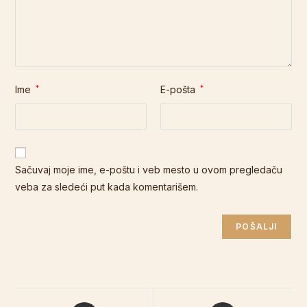
Ime
*
E-pošta
*
Sačuvaj moje ime, e-poštu i veb mesto u ovom pregledaču
veba za sledeći put kada komentarišem.