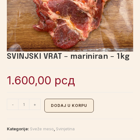
SVINJSKI VRAT – mariniran – 1kg
1.600,00
рсд
-
+
DODAJ U KORPU
Kategorije:
Sveže meso
,
Svinjetina