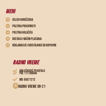
MENI
Uslovi korišćenja
Politika privatnosti
Politika kolačića
Dostava i načini plaćanja
Reklamacije i odustajanje od kupovine
RADNO VREME
ANA AŠKOVIĆ PR KEFALO
PIB: 111798646
MB: 65671212
Radno vreme 08-21