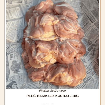
Piletina
,
Sveže meso
PILEĆI BATAK BEZ KOSTIJU – 1KG