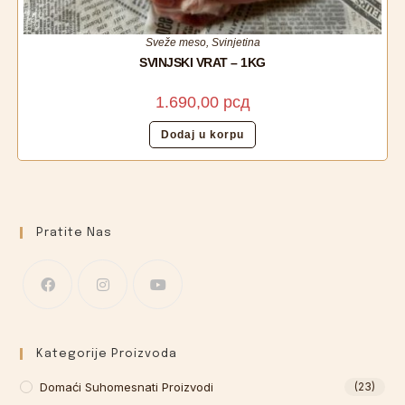
Sveže meso
,
Svinjetina
SVINJSKI VRAT – 1KG
1.690,00
рсд
Dodaj u korpu
Pratite Nas
Kategorije Proizvoda
Domaći Suhomesnati Proizvodi
(23)