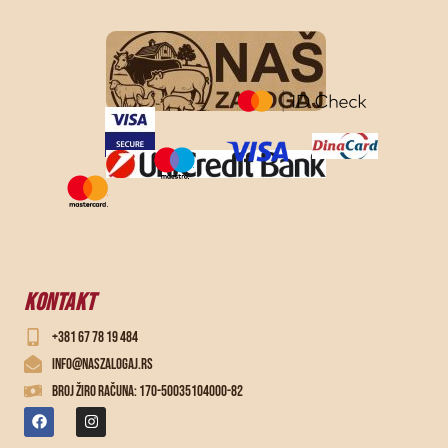
KONTAKT
+381 67 78 19 484
info@naszalogaj.rs
Broj žiro računa: 170-50035104000-82