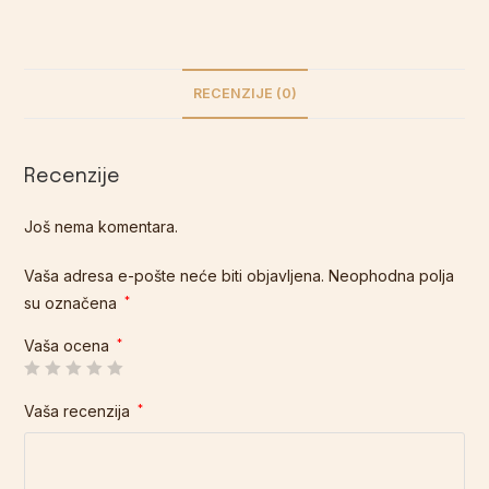
RECENZIJE (0)
Recenzije
Još nema komentara.
Vaša adresa e-pošte neće biti objavljena.
Neophodna polja
su označena
*
Vaša ocena
*
Vaša recenzija
*