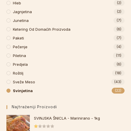
Hleb
(2)
Jagnjetina
(2)
Junetina
(7)
Ketering Od Domaćih Proizvoda
(6)
Paketi
(7)
Pečenje
(4)
Piletina
(11)
Predjela
(6)
Roštilj
(18)
Sveže Meso
(43)
Svinjetina
(22)
Najtraženiji Proizvodi
SVINJSKA ŠNICLA - Marinirano - 1kg