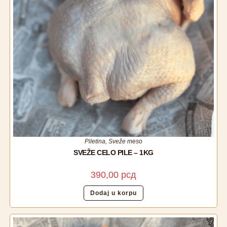
Piletina
,
Sveže meso
SVEŽE CELO PILE – 1KG
390,00
рсд
Dodaj u korpu